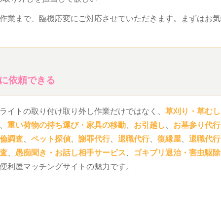
作業まで、臨機応変にご対応させていただきます。まずはお気
に依頼できる
ライトの取り付け取り外し作業だけではなく、
草刈り・草むし
、
重い荷物の持ち運び・家具の移動
、
お引越し
、
お墓参り代行
倫調査
、
ペット探偵
、
謝罪代行
、
退職代行
、
復縁屋
、
退職代行
査
、
愚痴聞き・お話し相手サービス
、
ゴキブリ退治・害虫駆除
便利屋マッチングサイトの魅力です。