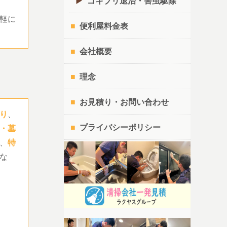
ゴキブリ退治・害虫駆除
軽に
便利屋料金表
会社概要
理念
お見積り・お問い合わせ
り
、
プライバシーポリシー
・墓
、
特
な