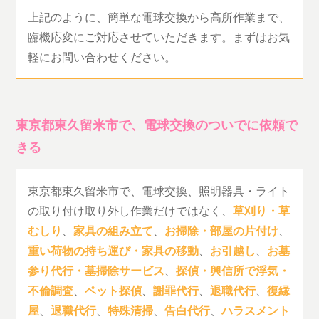
上記のように、簡単な電球交換から高所作業まで、
臨機応変にご対応させていただきます。まずはお気
軽にお問い合わせください。
東京都東久留米市で、電球交換のついでに依頼で
きる
東京都東久留米市で、電球交換、照明器具・ライト
の取り付け取り外し作業だけではなく、
草刈り・草
むしり
、
家具の組み立て
、
お掃除・部屋の片付け
、
重い荷物の持ち運び・家具の移動
、
お引越し
、
お墓
参り代行・墓掃除サービス
、
探偵・興信所で浮気・
不倫調査
、
ペット探偵
、
謝罪代行
、
退職代行
、
復縁
屋
、
退職代行
、
特殊清掃
、
告白代行
、
ハラスメント