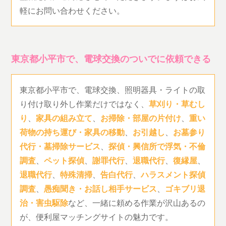
軽にお問い合わせください。
東京都小平市で、電球交換のついでに依頼できる
東京都小平市で、電球交換、照明器具・ライトの取
り付け取り外し作業だけではなく、
草刈り・草むし
り
、
家具の組み立て
、
お掃除・部屋の片付け
、
重い
荷物の持ち運び・家具の移動
、
お引越し
、
お墓参り
代行・墓掃除サービス
、
探偵・興信所で浮気・不倫
調査
、
ペット探偵
、
謝罪代行
、
退職代行
、
復縁屋
、
退職代行
、
特殊清掃
、
告白代行
、
ハラスメント探偵
調査
、
愚痴聞き・お話し相手サービス
、
ゴキブリ退
治・害虫駆除
など、一緒に頼める作業が沢山あるの
が、便利屋マッチングサイトの魅力です。