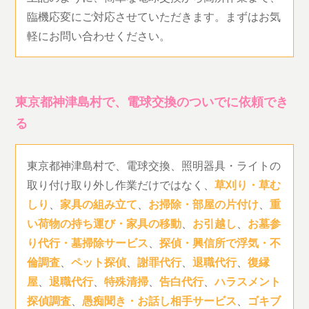
臨機応変にご対応させていただきます。まずはお気
軽にお問い合わせください。
東京都神津島村で、電球交換のついでに依頼でき
る
東京都神津島村で、電球交換、照明器具・ライトの
取り付け取り外し作業だけではなく、
草刈り・草む
しり
、
家具の組み立て
、
お掃除・部屋の片付け
、
重
い荷物の持ち運び・家具の移動
、
お引越し
、
お墓参
り代行・墓掃除サービス
、
探偵・興信所で浮気・不
倫調査
、
ペット探偵
、
謝罪代行
、
退職代行
、
復縁
屋
、
退職代行
、
特殊清掃
、
告白代行
、
ハラスメント
探偵調査
、
愚痴聞き・お話し相手サービス
、
ゴキブ