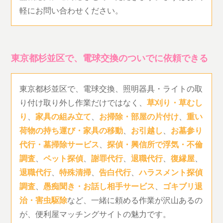
軽にお問い合わせください。
東京都杉並区で、電球交換のついでに依頼できる
東京都杉並区で、電球交換、照明器具・ライトの取
り付け取り外し作業だけではなく、
草刈り・草むし
り
、
家具の組み立て
、
お掃除・部屋の片付け
、
重い
荷物の持ち運び・家具の移動
、
お引越し
、
お墓参り
代行・墓掃除サービス
、
探偵・興信所で浮気・不倫
調査
、
ペット探偵
、
謝罪代行
、
退職代行
、
復縁屋
、
退職代行
、
特殊清掃
、
告白代行
、
ハラスメント探偵
調査
、
愚痴聞き・お話し相手サービス
、
ゴキブリ退
治・害虫駆除
など、一緒に頼める作業が沢山あるの
が、便利屋マッチングサイトの魅力です。