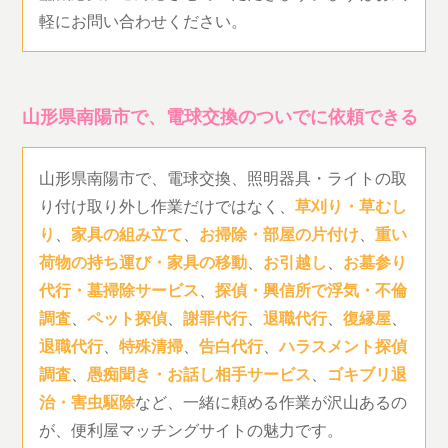
軽にお問い合わせください。
山形県南陽市で、電球交換のついでに依頼できる
山形県南陽市で、電球交換、照明器具・ライトの取
り付け取り外し作業だけではなく、
草刈り・草むし
り
、
家具の組み立て
、
お掃除・部屋の片付け
、
重い
荷物の持ち運び・家具の移動
、
お引越し
、
お墓参り
代行・墓掃除サービス
、
探偵・興信所で浮気・不倫
調査
、
ペット探偵
、
謝罪代行
、
退職代行
、
復縁屋
、
退職代行
、
特殊清掃
、
告白代行
、
ハラスメント探偵
調査
、
愚痴聞き・お話し相手サービス
、
ゴキブリ退
治・害虫駆除
など、一緒に頼める作業が沢山あるの
が、便利屋マッチングサイトの魅力です。