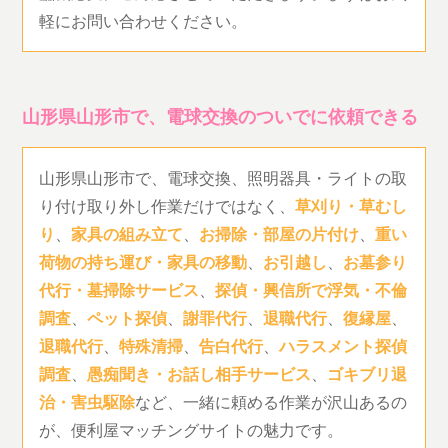
軽にお問い合わせください。
山形県山形市で、電球交換のついでに依頼できる
山形県山形市で、電球交換、照明器具・ライトの取
り付け取り外し作業だけではなく、
草刈り・草むし
り
、
家具の組み立て
、
お掃除・部屋の片付け
、
重い
荷物の持ち運び・家具の移動
、
お引越し
、
お墓参り
代行・墓掃除サービス
、
探偵・興信所で浮気・不倫
調査
、
ペット探偵
、
謝罪代行
、
退職代行
、
復縁屋
、
退職代行
、
特殊清掃
、
告白代行
、
ハラスメント探偵
調査
、
愚痴聞き・お話し相手サービス
、
ゴキブリ退
治・害虫駆除
など、一緒に頼める作業が沢山あるの
が、便利屋マッチングサイトの魅力です。