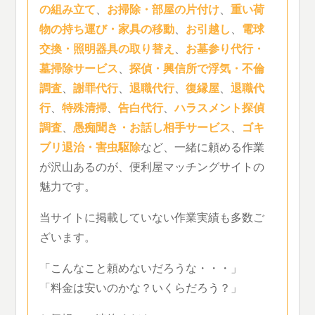
の組み立て
、
お掃除・部屋の片付け
、
重い荷
物の持ち運び・家具の移動
、
お引越し
、
電球
交換・照明器具の取り替え
、
お墓参り代行・
墓掃除サービス
、
探偵・興信所で浮気・不倫
調査
、
謝罪代行
、
退職代行
、
復縁屋
、
退職代
行
、
特殊清掃
、
告白代行
、
ハラスメント探偵
調査
、
愚痴聞き・お話し相手サービス
、
ゴキ
ブリ退治・害虫駆除
など、一緒に頼める作業
が沢山あるのが、便利屋マッチングサイトの
魅力です。
当サイトに掲載していない作業実績も多数ご
ざいます。
「こんなこと頼めないだろうな・・・」
「料金は安いのかな？いくらだろう？」