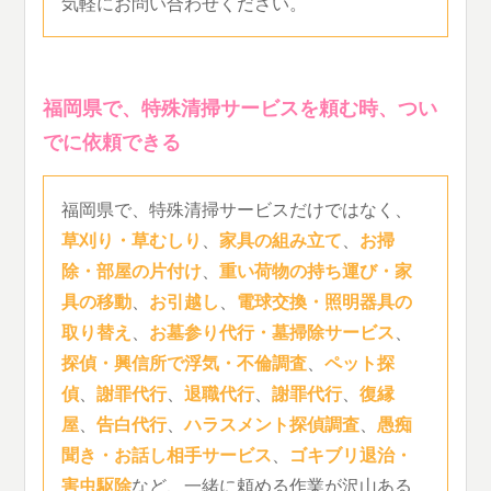
気軽にお問い合わせください。
福岡県で、特殊清掃サービスを頼む時、つい
でに依頼できる
福岡県で、特殊清掃サービスだけではなく、
草刈り・草むしり
、
家具の組み立て
、
お掃
除・部屋の片付け
、
重い荷物の持ち運び・家
具の移動
、
お引越し
、
電球交換・照明器具の
取り替え
、
お墓参り代行・墓掃除サービス
、
探偵・興信所で浮気・不倫調査
、
ペット探
偵
、
謝罪代行
、
退職代行
、
謝罪代行
、
復縁
屋
、
告白代行
、
ハラスメント探偵調査
、
愚痴
聞き・お話し相手サービス
、
ゴキブリ退治・
害虫駆除
など、一緒に頼める作業が沢山ある