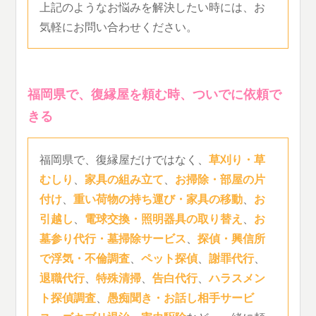
上記のようなお悩みを解決したい時には、お
気軽にお問い合わせください。
福岡県で、復縁屋を頼む時、ついでに依頼で
きる
福岡県で、復縁屋だけではなく、
草刈り・草
むしり
、
家具の組み立て
、
お掃除・部屋の片
付け
、
重い荷物の持ち運び・家具の移動
、
お
引越し
、
電球交換・照明器具の取り替え
、
お
墓参り代行・墓掃除サービス
、
探偵・興信所
で浮気・不倫調査
、
ペット探偵
、
謝罪代行
、
退職代行
、
特殊清掃
、
告白代行
、
ハラスメン
ト探偵調査
、
愚痴聞き・お話し相手サービ