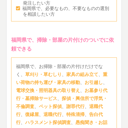
発注したい方
福岡県で、必要なもの、不要なものの選別
を相談したい方
福岡県で、掃除・部屋の片付けのついでに依
頼できる
福岡県で、お掃除・部屋の片付けだけでな
く、
草刈り・草むしり
、
家具の組み立て
、
重
い荷物の持ち運び・家具の移動
、
お引越し
、
電球交換・照明器具の取り替え
、
お墓参り代
行・墓掃除サービス
、
探偵・興信所で浮気・
不倫調査
、
ペット探偵
、
謝罪代行
、
退職代
行
、
復縁屋
、
退職代行
、
特殊清掃
、
告白代
行
、
ハラスメント探偵調査
、
愚痴聞き・お話