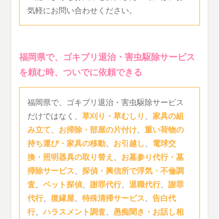
気軽にお問い合わせください。
福岡県で、ゴキブリ退治・害虫駆除サービス
を頼む時、ついでに依頼できる
福岡県で、ゴキブリ退治・害虫駆除サービス
だけではなく、
草刈り・草むしり
、
家具の組
み立て
、
お掃除・部屋の片付け
、
重い荷物の
持ち運び・家具の移動
、
お引越し
、
電球交
換・照明器具の取り替え
、
お墓参り代行・墓
掃除サービス
、
探偵・興信所で浮気・不倫調
査
、
ペット探偵
、
謝罪代行
、
退職代行
、
謝罪
代行
、
復縁屋
、
特殊清掃サービス
、
告白代
行
、
ハラスメント調査
、
愚痴聞き・お話し相