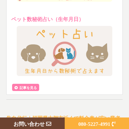
ペット数秘術占い（生年月日）
記事を見る
告白代行｜福岡県古賀市近くで料金表が安い業者
お問い合わせ
080-5227-4991
選び｜便利屋マッチング