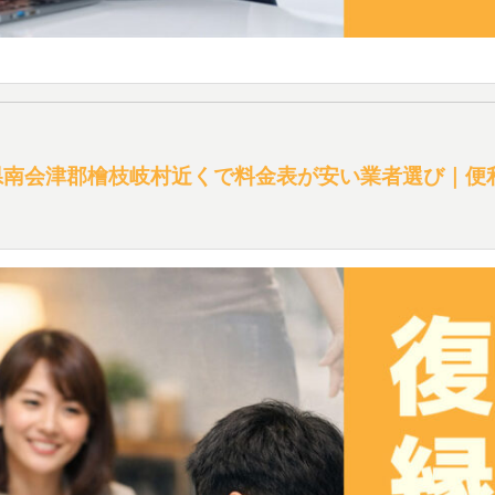
県南会津郡檜枝岐村近くで料金表が安い業者選び｜便