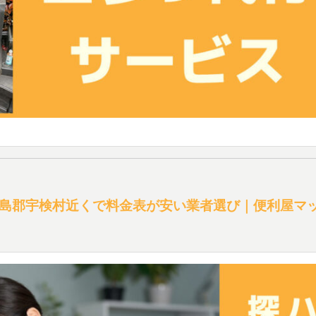
島郡宇検村近くで料金表が安い業者選び｜便利屋マ